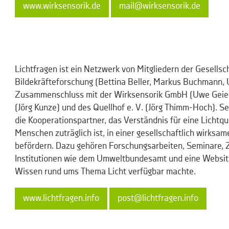
www.wirksensorik.de
mail@wirksensorik.de
Lichtfragen ist ein Netzwerk von Mitgliedern der Gesellsch
Bildekräfteforschung (Bettina Beller, Markus Buchmann, 
Zusammenschluss mit der Wirksensorik GmbH (Uwe Geier
(Jörg Kunze) und des Quellhof e. V. (Jörg Thimm-Hoch). S
die Kooperationspartner, das Verständnis für eine Lichtqu
Menschen zuträglich ist, in einer gesellschaftlich wirksa
befördern. Dazu gehören Forschungsarbeiten, Seminare,
Institutionen wie dem Umweltbundesamt und eine Website,
Wissen rund ums Thema Licht verfügbar machte.
www.lichtfragen.info
post@lichtfragen.info