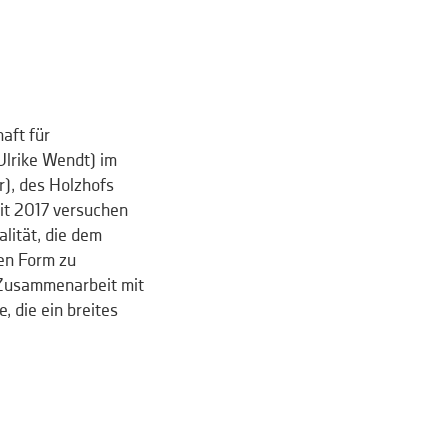
aft für
Ulrike Wendt) im
), des Holzhofs
eit 2017 versuchen
alität, die dem
men Form zu
 Zusammenarbeit mit
 die ein breites