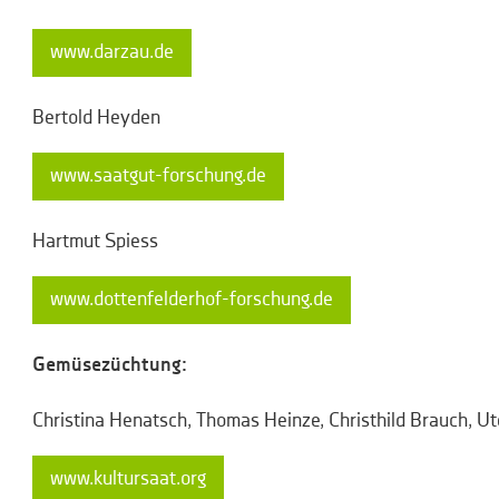
www.darzau.de
Bertold Heyden
www.saatgut-forschung.de
Hartmut Spiess
www.dottenfelderhof-forschung.de
Gemüsezüchtung:
Christina Henatsch, Thomas Heinze, Christhild Brauch, U
www.kultursaat.org