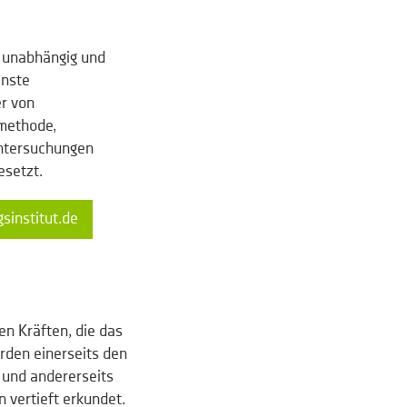
, unabhängig und
enste
r von
dmethode,
ntersuchungen
esetzt.
sinstitut.de
en Kräften, die das
rden einerseits den
und andererseits
 vertieft erkundet.