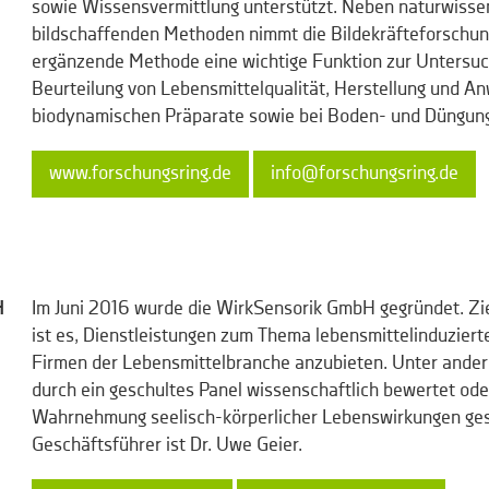
sowie Wissensvermittlung unterstützt. Neben naturwisse
bildschaffenden Methoden nimmt die Bildekräfteforschung
ergänzende Methode eine wichtige Funktion zur Untersu
Beurteilung von Lebensmittelqualität, Herstellung und A
biodynamischen Präparate sowie bei Boden- und Düngung
www.forschungsring.de
info@forschungsring.de
H
Im Juni 2016 wurde die WirkSensorik GmbH gegründet. Z
ist es, Dienstleistungen zum Thema lebensmittelinduziert
Firmen der Lebensmittelbranche anzubieten. Unter ande
durch ein geschultes Panel wissenschaftlich bewertet oder
Wahrnehmung seelisch-körperlicher Lebenswirkungen ges
Geschäftsführer ist Dr. Uwe Geier.