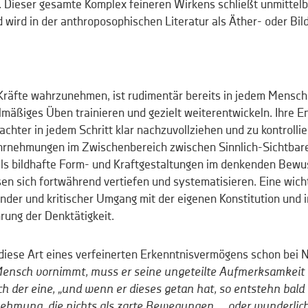
 Dieser gesamte Komplex feineren Wirkens schließt unmittelb
d wird in der anthroposophischen Literatur als Äther- oder Bil
 Kräfte wahrzunehmen, ist rudimentär bereits in jedem Mensche
elmäßiges Üben trainieren und gezielt weiterentwickeln. Ihre En
ter in jedem Schritt klar nachzuvollziehen und zu kontrollie
rnehmungen im Zwischenbereich zwischen Sinnlich-Sichtbar
als bildhafte Form- und Kraftgestaltungen im denkenden Bewus
en sich fortwährend vertiefen und systematisieren. Eine wic
ender und kritischer Umgang mit der eigenen Konstitution und
ung der Denktätigkeit.
diese Art eines verfeinerten Erkenntnisvermögens schon bei N
 Mensch vornimmt, muss er seine ungeteilte Aufmerksamkeit o
ich der eine, „und wenn er dieses getan hat, so entstehn bal
ehmung, die nichts als zarte Bewegungen … oder wunderlic