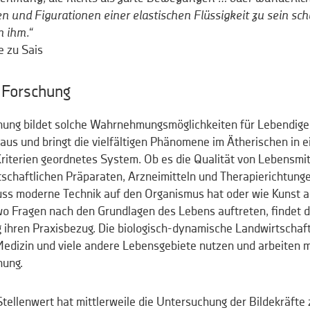
nd Figurationen einer elastischen Flüssigkeit zu sein sch
n ihm.“
e zu Sais
d Forschung
chung bildet solche Wahrnehmungsmöglichkeiten für Lebendige
s und bringt die vielfältigen Phänomene im Ätherischen in e
riterien geordnetes System. Ob es die Qualität von Lebensmit
schaftlichen Präparaten, Arzneimitteln und Therapierichtungen
luss moderne Technik auf den Organismus hat oder wie Kunst 
, wo Fragen nach den Grundlagen des Lebens auftreten, findet d
 ihren Praxisbezug. Die biologisch-dynamische Landwirtschaft
edizin und viele andere Lebensgebiete nutzen und arbeiten m
hung.
ellenwert hat mittlerweile die Untersuchung der Bildekräfte z