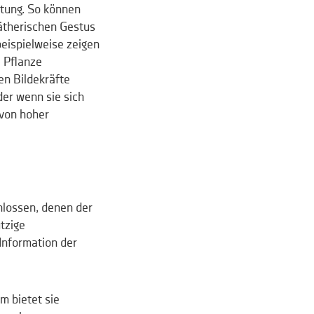
tung. So können
 ätherischen Gestus
beispielweise zeigen
e Pflanze
n Bildekräfte
der wenn sie sich
 von hoher
hlossen, denen der
tzige
Information der
m bietet sie