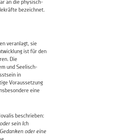
ar an die physisch-
dekräfte bezeichnet.
n veranlagt, sie
twicklung ist für den
ren. Die
em und Seelisch-
stsein in
htige Voraussetzung
 insbesondere eine
ovalis beschrieben:
der sein Ich
d Gedanken oder eine
he