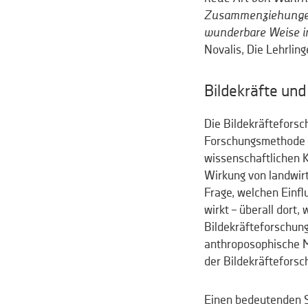
Zusammenziehungen u
wunderbare Weise i
Novalis, Die Lehrling
Bildekräfte un
Die Bildekräftefors
Forschungsmethode au
wissenschaftlichen K
Wirkung von landwirt
Frage, welchen Einf
wirkt – überall dort
Bildekräfteforschung
anthroposophische M
der Bildekräfteforsc
Einen bedeutenden St