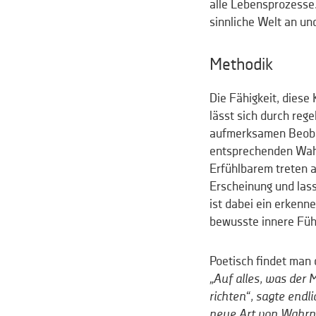
alle Lebensprozesse.
sinnliche Welt an un
Methodik
Die Fähigkeit, diese
lässt sich durch reg
aufmerksamen Beobach
entsprechenden Wah
Erfühlbarem treten 
Erscheinung und lass
ist dabei ein erkenn
bewusste innere Führ
Poetisch findet man 
„Auf alles, was der
richten“, sagte endl
neue Art von Wahrn